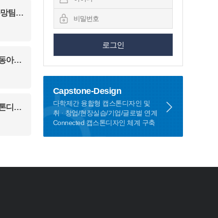
 프로그램
프로그램
Capstone-Design
다학제간 융합형 캡스톤디자인 및
인 과제
취ᆞ창업/현장실습/기업/글로벌 연계
Connected 캡스톤디자인 체계 구축